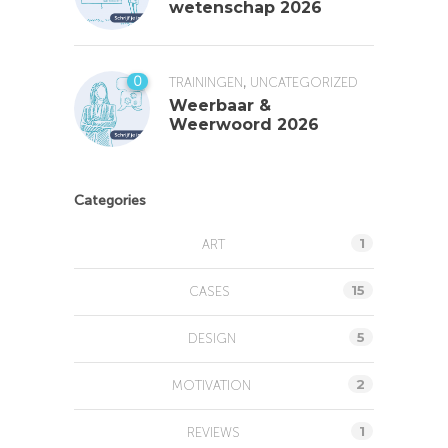
wetenschap 2026
,
0
TRAININGEN
UNCATEGORIZED
Weerbaar &
Weerwoord 2026
Categories
1
ART
15
CASES
5
DESIGN
2
MOTIVATION
1
REVIEWS