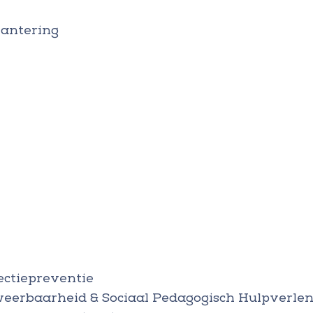
hantering
ectiepreventie
weerbaarheid & Sociaal Pedagogisch Hulpverle