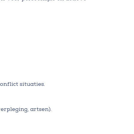
nflict situaties.
rpleging, artsen).